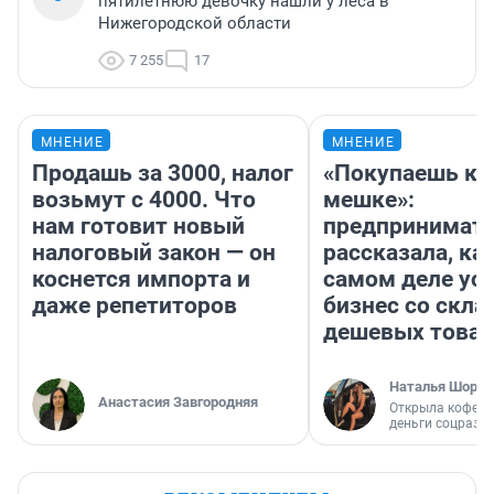
пятилетнюю девочку нашли у леса в
Нижегородской области
7 255
17
МНЕНИЕ
МНЕНИЕ
Продашь за 3000, налог
«Покупаешь ко
возьмут с 4000. Что
мешке»:
нам готовит новый
предпринимат
налоговый закон — он
рассказала, как
коснется импорта и
самом деле ус
даже репетиторов
бизнес со скл
дешевых това
Наталья Шорох
Анастасия Завгородняя
Открыла кофейн
деньги соцразв