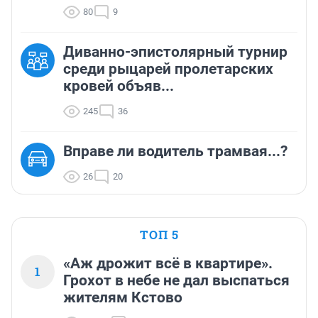
80
9
Диванно-эпистолярный турнир
среди рыцарей пролетарских
кровей объяв...
245
36
Вправе ли водитель трамвая...?
26
20
ТОП 5
«Аж дрожит всё в квартире».
1
Грохот в небе не дал выспаться
жителям Кстово