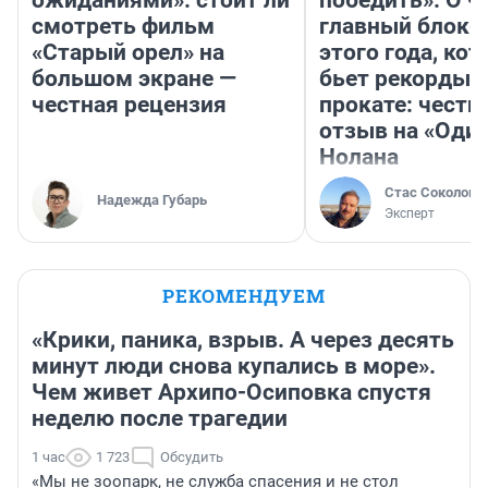
ожиданиями»: стоит ли
победить». О ч
смотреть фильм
главный блокб
«Старый орел» на
этого года, ко
большом экране —
бьет рекорды 
честная рецензия
прокате: честн
отзыв на «Оди
Нолана
Стас Соколов
Надежда Губарь
Эксперт
РЕКОМЕНДУЕМ
«Крики, паника, взрыв. А через десять
минут люди снова купались в море».
Чем живет Архипо-Осиповка спустя
неделю после трагедии
1 час
1 723
Обсудить
«Мы не зоопарк, не служба спасения и не стол