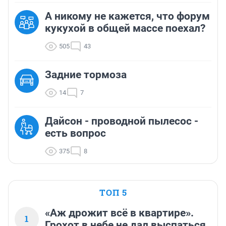
А никому не кажется, что форум
кукухой в общей массе поехал?
505
43
Задние тормоза
14
7
Дайсон - проводной пылесос -
есть вопрос
375
8
ТОП 5
«Аж дрожит всё в квартире».
1
Грохот в небе не дал выспаться