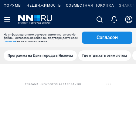
ФОРУМЫ
НЕДВИЖИМОСТЬ
СОВМЕСТНАЯ ПОКУПКА
ЗНАКОМ
На информационном ресурсе применяются cookie-
Согласен
файлы. Оставаясь на сайте, вы подтверждаете свое
согласие
на их использование.
Программа на День города в Нижнем
Где отдыхать этим летом
РЕКЛАМА • NOVGOROD.ALFAZDRAV.RU