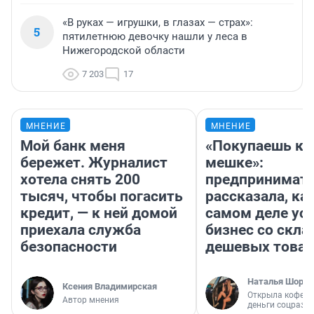
«В руках — игрушки, в глазах — страх»:
5
пятилетнюю девочку нашли у леса в
Нижегородской области
7 203
17
МНЕНИЕ
МНЕНИЕ
Мой банк меня
«Покупаешь ко
бережет. Журналист
мешке»:
хотела снять 200
предпринимат
тысяч, чтобы погасить
рассказала, как
кредит, — к ней домой
самом деле ус
приехала служба
бизнес со скл
безопасности
дешевых това
Наталья Шорох
Ксения Владимирская
Открыла кофейн
Автор мнения
деньги соцразв