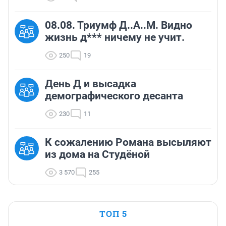
08.08. Триумф Д..А..М. Видно
жизнь д*** ничему не учит.
250
19
День Д и высадка
демографического десанта
230
11
К сожалению Романа высыляют
из дома на Студёной
3 570
255
ТОП 5