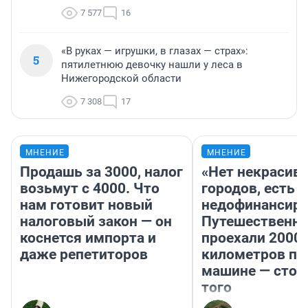
7 577
16
«В руках — игрушки, в глазах — страх»:
5
пятилетнюю девочку нашли у леса в
Нижегородской области
7 308
17
МНЕНИЕ
МНЕНИЕ
Продашь за 3000, налог
«Нет некрасив
возьмут с 4000. Что
городов, есть
нам готовит новый
недофинансиро
налоговый закон — он
Путешественн
коснется импорта и
проехали 2000
даже репетиторов
километров по 
машине — стои
того