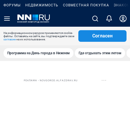
ФОРУМЫ
НЕДВИЖИМОСТЬ
СОВМЕСТНАЯ ПОКУПКА
ЗНАКОМ
На информационном ресурсе применяются cookie-
Согласен
файлы. Оставаясь на сайте, вы подтверждаете свое
согласие
на их использование.
Программа на День города в Нижнем
Где отдыхать этим летом
РЕКЛАМА • NOVGOROD.ALFAZDRAV.RU