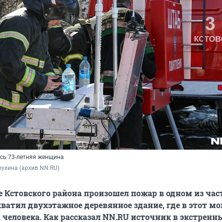
ись 73-летняя женщина
ухина (архив NN.RU)
ое Кстовского района произошел пожар в одном из ча
хватил двухэтажное деревянное здание, где в этот м
 человека. Как рассказал NN.RU источник в экстренн