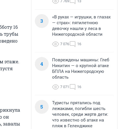
7 769
13
«В руках — игрушки, в глазах
3
— страх»: пятилетнюю
бботу 16
девочку нашли у леса в
ть трубы
Нижегородской области
роведено
7 076
16
Повреждены машины: Глеб
м этаже.
4
Никитин — о крупной атаке
пустя
БПЛА на Нижегородскую
область
7 071
16
Туристы прятались под
5
лежаками, погибли шесть
крикнула
человек, среди жертв дети:
о он
что известно об атаке на
, завалы
пляж в Геленджике