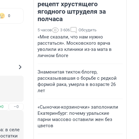
рецепт хрустящего
ягодного штруделя за
0
полчаса
5 часов
3 606
Обсудить
«Мне сказали, что нам нужно
расстаться». Московского врача
уволили из клиники из-за мата в
личном блоге
Знаменитая тикток-блогер,
рассказывавшая о борьбе с редкой
формой рака, умерла в возрасте 26
лет
«Сыночки-корзиночки» заполонили
+0
–0
Екатеринбург: почему уральские
парни массово оставили жен без
цветов
: в селе 
остатки 