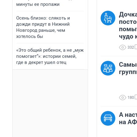
минуты ее пропажи
Дочка
Осень близко: слякоть и
посто
дожди придут в Нижний
помыт
Новгород раньше, чем
чудо 
хотелось бы
332
«Это общий ребенок, а не „муж
помогает“»: истории семей,
где в декрет ушел отец
Самы
групп
180
А нас
на АФ