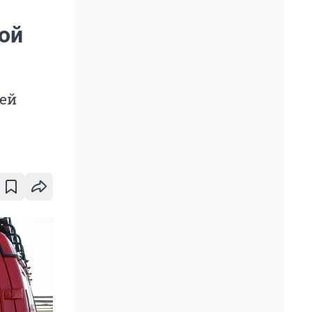
ой
ей