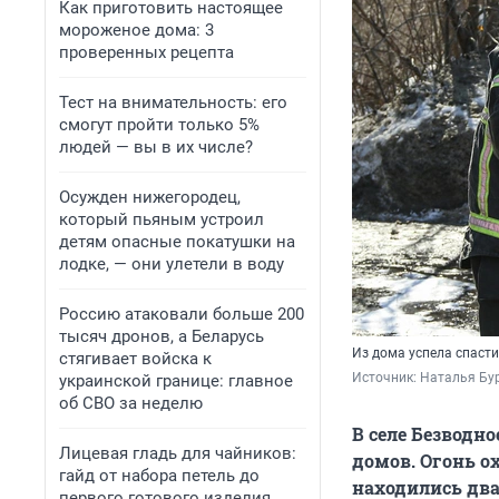
Как приготовить настоящее
мороженое дома: 3
проверенных рецепта
Тест на внимательность: его
смогут пройти только 5%
людей — вы в их числе?
Осужден нижегородец,
который пьяным устроил
детям опасные покатушки на
лодке, — они улетели в воду
Россию атаковали больше 200
тысяч дронов, а Беларусь
Из дома успела спаст
стягивает войска к
Источник: 
Наталья Бур
украинской границе: главное
об СВО за неделю
В селе Безводн
Лицевая гладь для чайников:
домов. Огонь о
гайд от набора петель до
находились два
первого готового изделия