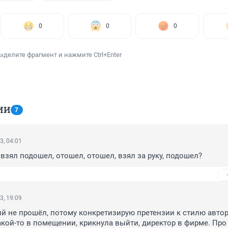
0
0
0
ыделите фрагмент и нажмите Ctrl+Enter
ИИ
7
3, 04:01
 взял подошел, отошел, отошел, взял за руку, подошел?
3, 19:09
 не прошёл, потому конкретизирую претензии к стилю автора
какой-то в помещении, крикнула выйти, директор в фирме. Про 