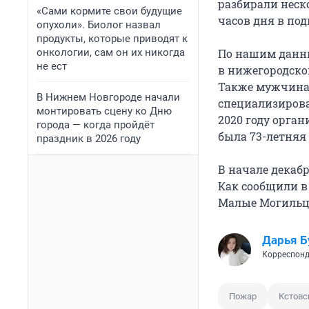
разбирали неско
«Сами кормите свои будущие
часов дня в по
опухоли». Биолог назвал
продукты, которые приводят к
онкологии, сам он их никогда
По нашим данны
не ест
в нижегородско
Также мужчина 
В Нижнем Новгороде начали
специализирова
монтировать сцену ко Дню
2020 году орган
города — когда пройдёт
была 73-летняя
праздник в 2026 году
В начале декаб
Как сообщили в 
Малые Могиль
Дарья Б
Корреспонд
Пожар
Кстовс