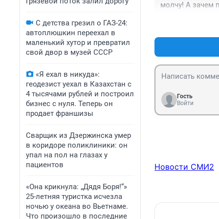
грязевой поток залил дорогу
молчу! А зачем 
погиб. Доктор! 
С детства грезил о ГАЗ-24:
автоплюшкин переехал в
маленький хутор и превратил
свой двор в музей СССР
«Я ехал в никуда»:
геодезист уехал в Казахстан с
4 тысячами рублей и построил
Гость
бизнес с нуля. Теперь он
Войти
продает франшизы
Сварщик из Дзержинска умер
в коридоре поликлиники: он
упал на пол на глазах у
пациентов
Новости СМИ2
«Она крикнула: „Дядя Боря!“»
25-летняя туристка исчезла
ночью у океана во Вьетнаме.
Что произошло в последние