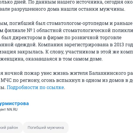
лько дней. По данным нашего источника, сегодня око
двале разрушенного дома нашли останки мужчины.
м, погибший был стоматологом-ортопедом и раньше
м филиале № 1 областной стоматологической поликл
был директором в фирме по розничной торговле
нной одеждой. Компания зарегистрирована в 2013 году
изация закрылась. К слову, участником в этой же ком
 женщина, оказавшаяся в том самом доме.
ря ночной пожар унес жизнь жителя Балахнинского ра
МЧС по региону, огонь вспыхнул в одном из домов в 
цы.
Подробности по ссылке
.
урмистрова
ент NN.RU
кий район
Погибший мужчина