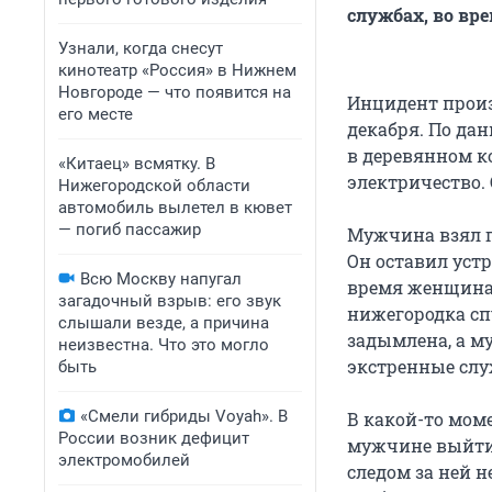
службах, во вр
Узнали, когда снесут
кинотеатр «Россия» в Нижнем
Новгороде — что появится на
Инцидент произо
его месте
декабря. По да
в деревянном ко
«Китаец» всмятку. В
электричество.
Нижегородской области
автомобиль вылетел в кювет
— погиб пассажир
Мужчина взял га
Он оставил уст
Всю Москву напугал
время женщина,
загадочный взрыв: его звук
нижегородка спу
слышали везде, а причина
задымлена, а му
неизвестна. Что это могло
экстренные служ
быть
«Смели гибриды Voyah». В
В какой-то мом
России возник дефицит
мужчине выйти н
электромобилей
следом за ней 