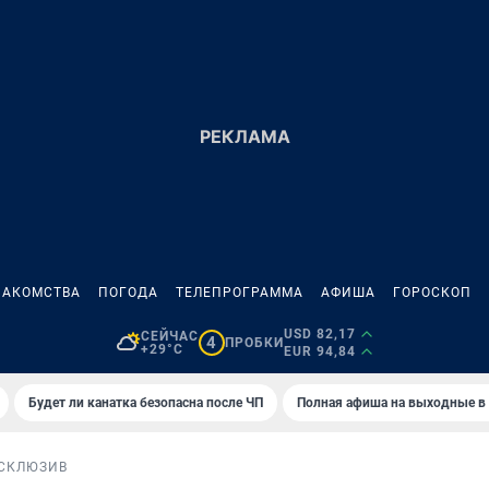
НАКОМСТВА
ПОГОДА
ТЕЛЕПРОГРАММА
АФИША
ГОРОСКОП
USD 82,17
СЕЙЧАС
4
ПРОБКИ
+29°C
EUR 94,84
Будет ли канатка безопасна после ЧП
Полная афиша на выходные в
СКЛЮЗИВ