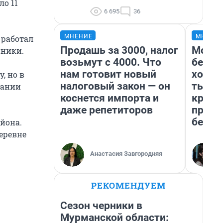
ло 11
6 695
36
МНЕНИЕ
МНЕНИ
 работал
Продашь за 3000, налог
Мой б
иники.
возьмут с 4000. Что
береж
нам готовит новый
хотел
, но в
налоговый закон — он
тысяч
пании
коснется импорта и
креди
даже репетиторов
приех
безоп
йона.
деревне
Анастасия Завгородняя
РЕКОМЕНДУЕМ
Сезон черники в
Мурманской области: