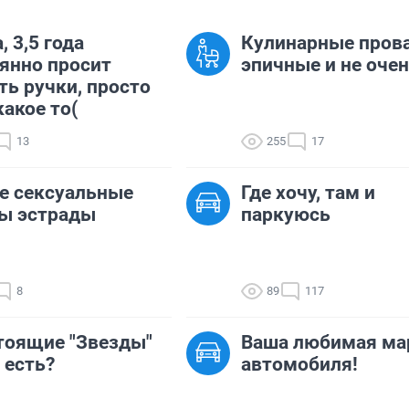
, 3,5 года
Кулинарные пров
янно просит
эпичные и не очен
ь ручки, просто
какое то(
13
255
17
е сексуальные
Где хочу, там и
ы эстрады
паркуюсь
8
89
117
тоящие "Звезды"
Ваша любимая ма
 есть?
автомобиля!