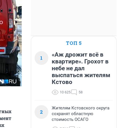
ТОП 5
«Аж дрожит всё в
1
квартире». Грохот в
небе не дал
выспаться жителям
Кстово
10 625
58
Жителям Кстовского округа
стных
2
сохранят областную
омент
стоимость ОСАГО
ых