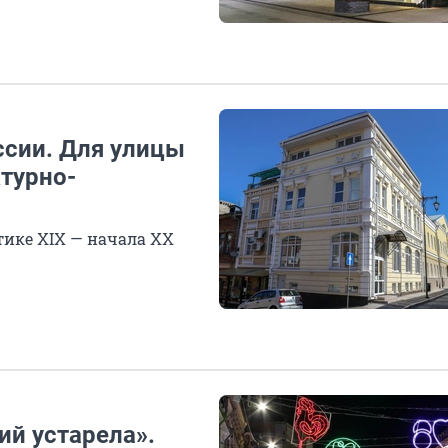
сии. Для улицы
турно-
ике ХIХ — начала ХХ
ий устарела».