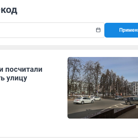
-код
Примен
и посчитали
ь улицу