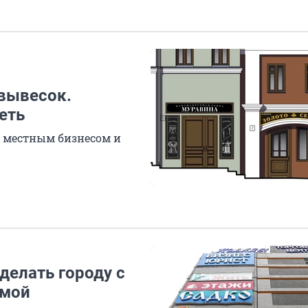
вывесок.
еть
 местным бизнесом и
делать городу с
амой