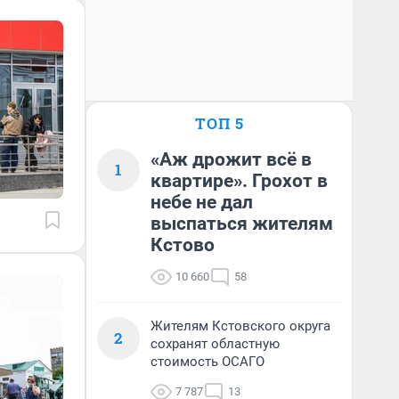
ТОП 5
«Аж дрожит всё в
1
квартире». Грохот в
небе не дал
выспаться жителям
Кстово
10 660
58
Жителям Кстовского округа
2
сохранят областную
стоимость ОСАГО
7 787
13