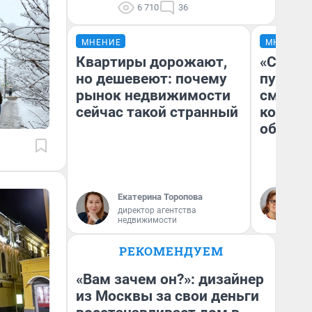
6 710
36
МНЕНИЕ
МНЕНИЕ
Квартиры дорожают,
«Спутал
но дешевеют: почему
пургу».
рынок недвижимости
смерте
сейчас такой странный
которы
обнару
Ир
Екатерина Торопова
Гл
директор агентства
«Р
недвижимости
Во
РЕКОМЕНДУЕМ
«Вам зачем он?»: дизайнер
из Москвы за свои деньги