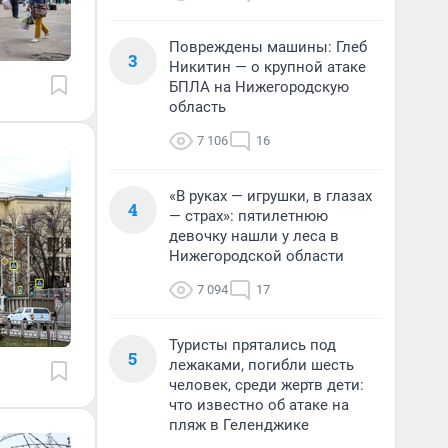
Повреждены машины: Глеб
3
Никитин — о крупной атаке
БПЛА на Нижегородскую
область
7 106
16
«В руках — игрушки, в глазах
4
— страх»: пятилетнюю
девочку нашли у леса в
Нижегородской области
7 094
17
Туристы прятались под
5
лежаками, погибли шесть
человек, среди жертв дети:
что известно об атаке на
пляж в Геленджике