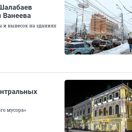
Шалабаев
ы Ванеева
ы и вывесок на зданиях
ентральных
ого мусора»