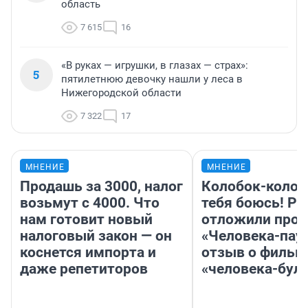
область
7 615
16
«В руках — игрушки, в глазах — страх»:
5
пятилетнюю девочку нашли у леса в
Нижегородской области
7 322
17
МНЕНИЕ
МНЕНИЕ
Продашь за 3000, налог
Колобок-колобо
возьмут с 4000. Что
тебя боюсь! Ра
нам готовит новый
отложили прок
налоговый закон — он
«Человека-пау
коснется импорта и
отзыв о фильм
даже репетиторов
«человека-бул