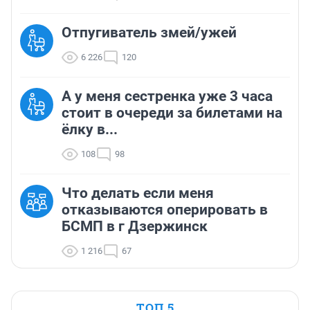
Отпугиватель змей/ужей
6 226
120
А у меня сестренка уже 3 часа
стоит в очереди за билетами на
ёлку в...
108
98
Что делать если меня
отказываются оперировать в
БСМП в г Дзержинск
1 216
67
ТОП 5