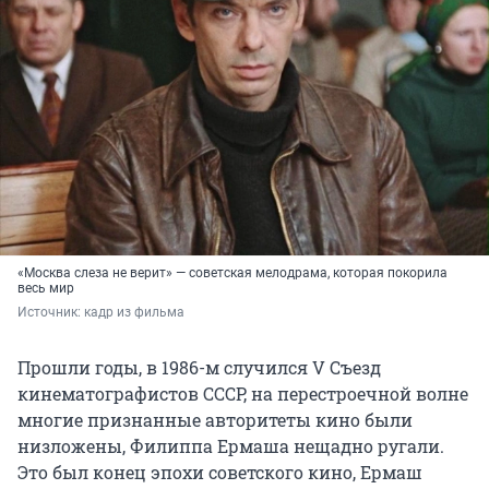
«Москва слеза не верит» — советская мелодрама, которая покорила
весь мир
Источник: 
кадр из фильма
Прошли годы, в 1986-м случился V Съезд
кинематографистов СССР, на перестроечной волне
многие признанные авторитеты кино были
низложены, Филиппа Ермаша нещадно ругали.
Это был конец эпохи советского кино, Ермаш