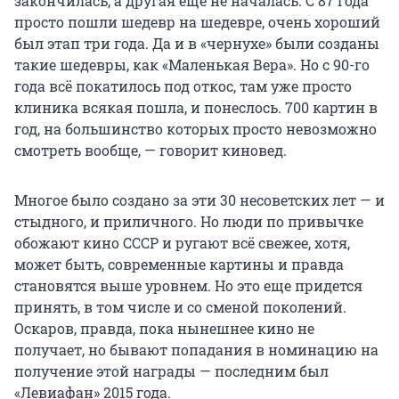
закончилась, а другая еще не началась. С 87 года
просто пошли шедевр на шедевре, очень хороший
был этап три года. Да и в «чернухе» были созданы
такие шедевры, как «Маленькая Вера». Но с 90-го
года всё покатилось под откос, там уже просто
клиника всякая пошла, и понеслось. 700 картин в
год, на большинство которых просто невозможно
смотреть вообще, — говорит киновед.
Многое было создано за эти 30 несоветских лет — и
стыдного, и приличного. Но люди по привычке
обожают кино СССР и ругают всё свежее, хотя,
может быть, современные картины и правда
становятся выше уровнем. Но это еще придется
принять, в том числе и со сменой поколений.
Оскаров, правда, пока нынешнее кино не
получает, но бывают попадания в номинацию на
получение этой награды — последним был
«Левиафан» 2015 года.