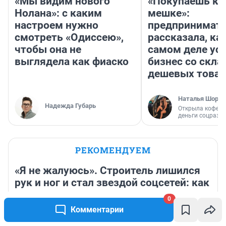
«Мы видим нового
«Покупаешь ко
Нолана»: с каким
мешке»:
настроем нужно
предпринимат
смотреть «Одиссею»,
рассказала, как
чтобы она не
самом деле ус
выглядела как фиаско
бизнес со скл
дешевых това
Наталья Шорох
Надежда Губарь
Открыла кофейн
деньги соцразв
РЕКОМЕНДУЕМ
«Я не жалуюсь». Строитель лишился
рук и ног и стал звездой соцсетей: как
он живет и почему его семью искал
0
весь Узбекистан
Комментарии
20 часов
17 564
58