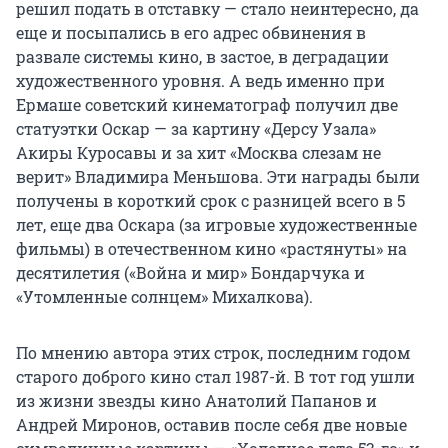
решил подать в отставку — стало неинтересно, да
еще и посыпались в его адрес обвинения в
развале системы кино, в застое, в деградации
художественного уровня. А ведь именно при
Ермаше советский кинематограф получил две
статуэтки Оскар — за картину «Дерсу Узала»
Акиры Куросавы и за хит «Москва слезам не
верит» Владимира Меньшова. Эти награды были
получены в короткий срок с разницей всего в 5
лет, еще два Оскара (за игровые художественные
фильмы) в отечественном кино «растянуты» на
десятилетия («Война и мир» Бондарчука и
«Утомленные солнцем» Михалкова).
По мнению автора этих строк, последним годом
старого доброго кино стал 1987-й. В тот год ушли
из жизни звезды кино Анатолий Папанов и
Андрей Миронов, оставив после себя две новые