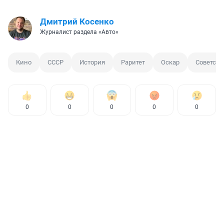
Дмитрий Косенко
Журналист раздела «Авто»
Кино
СССР
История
Раритет
Оскар
Советск
0
0
0
0
0