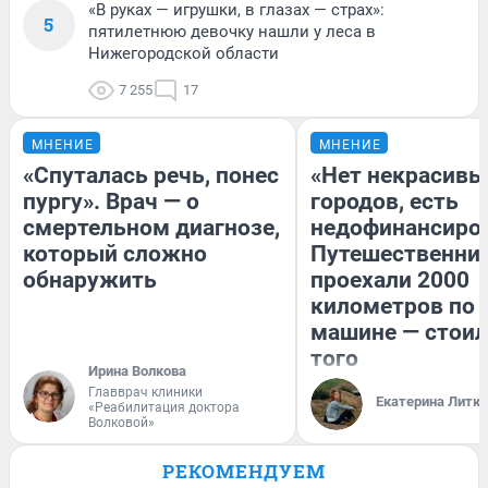
«В руках — игрушки, в глазах — страх»:
5
пятилетнюю девочку нашли у леса в
Нижегородской области
7 255
17
МНЕНИЕ
МНЕНИЕ
«Спуталась речь, понес
«Нет некрасивы
пургу». Врач — о
городов, есть
смертельном диагнозе,
недофинансиро
который сложно
Путешественни
обнаружить
проехали 2000
километров по 
машине — стоил
того
Ирина Волкова
Главврач клиники
Екатерина Литк
«Реабилитация доктора
Волковой»
РЕКОМЕНДУЕМ