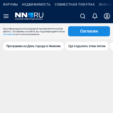
ФОРУМЫ
НЕДВИЖИМОСТЬ
СОВМЕСТНАЯ ПОКУПКА
ЗНАКОМ
На информационном ресурсе применяются cookie-
Согласен
файлы. Оставаясь на сайте, вы подтверждаете свое
согласие
на их использование.
Программа на День города в Нижнем
Где отдыхать этим летом