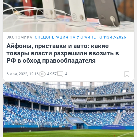
ЭКОНОМИКА
СПЕЦОПЕРАЦИЯ НА УКРАИНЕ
КРИЗИС-2026
ПО
Айфоны, приставки и авто: какие
товары власти разрешили ввозить в
РФ в обход правообладателя
6 мая, 2022, 12:16
4 957
4