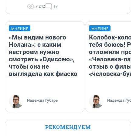
7 242
17
МНЕНИЕ
МНЕНИЕ
«Мы видим нового
Колобок-колобо
Нолана»: с каким
тебя боюсь! Ра
настроем нужно
отложили прок
смотреть «Одиссею»,
«Человека-пау
чтобы она не
отзыв о фильм
выглядела как фиаско
«человека-бул
Надежда Губарь
Надежда Губар
РЕКОМЕНДУЕМ