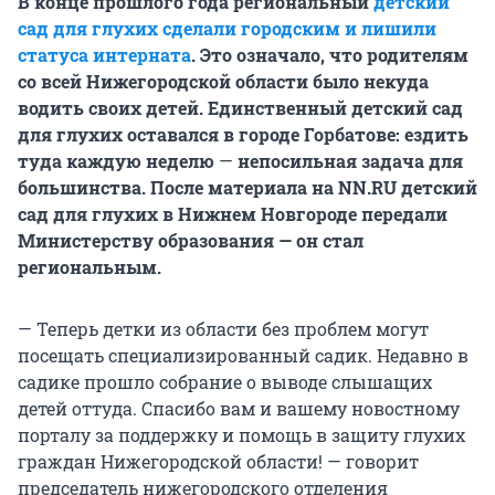
В конце прошлого года региональный
детский
сад для глухих сделали городским и лишили
статуса интерната
. Это означало, что родителям
со всей Нижегородской области было некуда
водить своих детей. Единственный детский сад
для глухих оставался в городе Горбатове: ездить
туда каждую неделю
—
непосильная задача для
большинства. После материала на NN.RU детский
сад для глухих в Нижнем Новгороде передали
Министерству образования — он стал
региональным.
— Теперь детки из области без проблем могут
посещать специализированный садик. Недавно в
садике прошло собрание о выводе слышащих
детей оттуда. Спасибо вам и вашему новостному
порталу за поддержку и помощь в защиту глухих
граждан Нижегородской области! — говорит
председатель нижегородского отделения