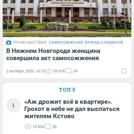
ПРОИСШЕСТВИЯ
САМОСОЖЖЕНИЕ ИРИНЫ СЛАВИНОЙ
В Нижнем Новгороде женщина
совершила акт самосожжения
2 октября, 2020, 16:13
59 478
24
ТОП 5
«Аж дрожит всё в квартире».
1
Грохот в небе не дал выспаться
жителям Кстово
10 854
58