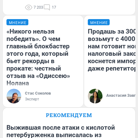
7 203
17
МНЕНИЕ
МНЕНИЕ
«Никого нельзя
Продашь за 3000
победить». О чем
возьмут с 4000.
главный блокбастер
нам готовит но
этого года, который
налоговый зако
бьет рекорды в
коснется импор
прокате: честный
даже репетитор
отзыв на «Одиссею»
Нолана
Стас Соколов
Анастасия Завг
Эксперт
РЕКОМЕНДУЕМ
Выжившая после атаки с кислотой
петербурженка выписалась из