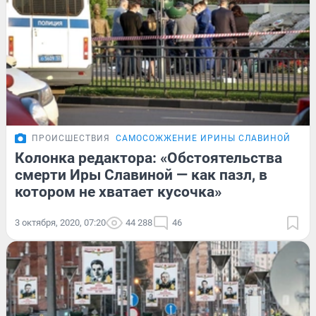
ПРОИСШЕСТВИЯ
САМОСОЖЖЕНИЕ ИРИНЫ СЛАВИНОЙ
МН
Колонка редактора: «Обстоятельства
смерти Иры Славиной — как пазл, в
котором не хватает кусочка»
3 октября, 2020, 07:20
44 288
46