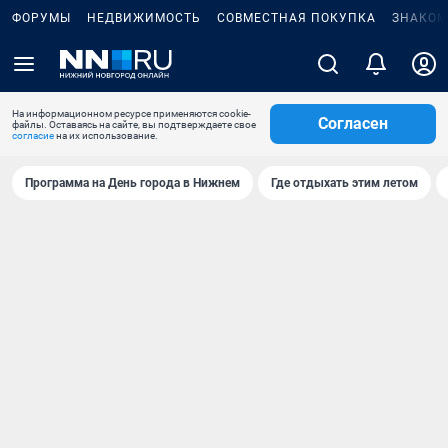
ФОРУМЫ
НЕДВИЖИМОСТЬ
СОВМЕСТНАЯ ПОКУПКА
ЗНАКОМ
На информационном ресурсе применяются cookie-
Согласен
файлы. Оставаясь на сайте, вы подтверждаете свое
согласие
на их использование.
Программа на День города в Нижнем
Где отдыхать этим летом